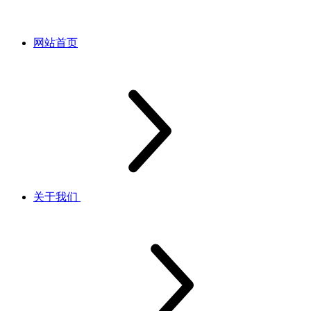
网站首页
关于我们