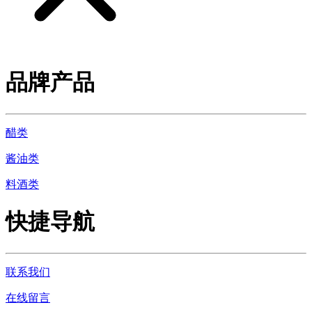
品牌产品
醋类
酱油类
料酒类
快捷导航
联系我们
在线留言