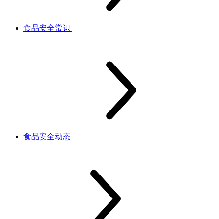
食品安全常识
食品安全动态