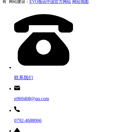
有 网站建设：
EVO视讯中国官方网站
网站地图
联系我们
n969408@qq.com
0792-4688066