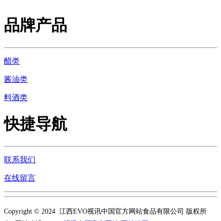
品牌产品
醋类
酱油类
料酒类
快捷导航
联系我们
在线留言
Copyright © 2024 江西EVO视讯中国官方网站食品有限公司 版权所