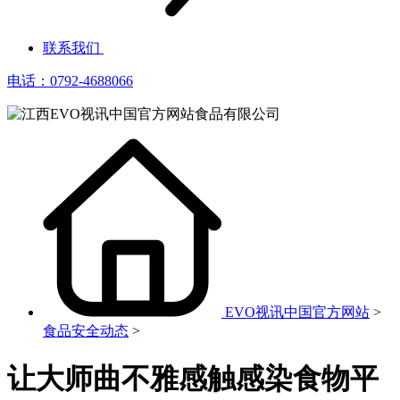
联系我们
电话：0792-4688066
EVO视讯中国官方网站
>
食品安全动态
>
让大师曲不雅感触感染食物平