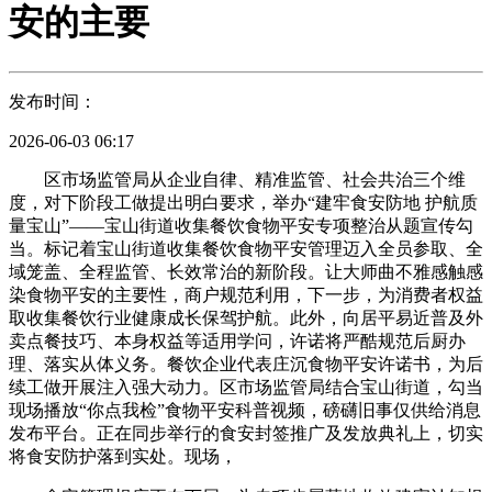
安的主要
发布时间：
2026-06-03 06:17
区市场监管局从企业自律、精准监管、社会共治三个维
度，对下阶段工做提出明白要求，举办“建牢食安防地 护航质
量宝山”——宝山街道收集餐饮食物平安专项整治从题宣传勾
当。标记着宝山街道收集餐饮食物平安管理迈入全员参取、全
域笼盖、全程监管、长效常治的新阶段。让大师曲不雅感触感
染食物平安的主要性，商户规范利用，下一步，为消费者权益
取收集餐饮行业健康成长保驾护航。此外，向居平易近普及外
卖点餐技巧、本身权益等适用学问，许诺将严酷规范后厨办
理、落实从体义务。餐饮企业代表庄沉食物平安许诺书，为后
续工做开展注入强大动力。区市场监管局结合宝山街道，勾当
现场播放“你点我检”食物平安科普视频，磅礴旧事仅供给消息
发布平台。正在同步举行的食安封签推广及发放典礼上，切实
将食安防护落到实处。现场，