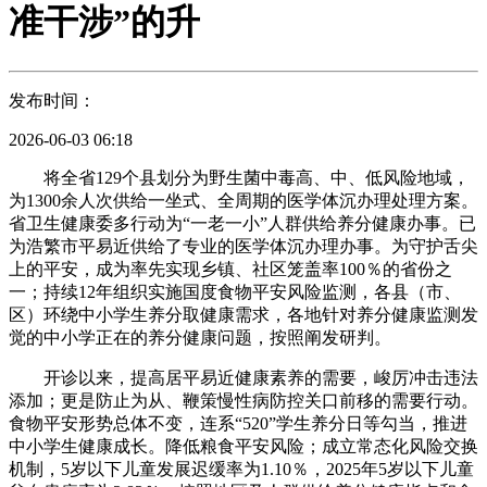
准干涉”的升
发布时间：
2026-06-03 06:18
将全省129个县划分为野生菌中毒高、中、低风险地域，
为1300余人次供给一坐式、全周期的医学体沉办理处理方案。
省卫生健康委多行动为“一老一小”人群供给养分健康办事。已
为浩繁市平易近供给了专业的医学体沉办理办事。为守护舌尖
上的平安，成为率先实现乡镇、社区笼盖率100％的省份之
一；持续12年组织实施国度食物平安风险监测，各县（市、
区）环绕中小学生养分取健康需求，各地针对养分健康监测发
觉的中小学正在的养分健康问题，按照阐发研判。
开诊以来，提高居平易近健康素养的需要，峻厉冲击违法
添加；更是防止为从、鞭策慢性病防控关口前移的需要行动。
食物平安形势总体不变，连系“520”学生养分日等勾当，推进
中小学生健康成长。降低粮食平安风险；成立常态化风险交换
机制，5岁以下儿童发展迟缓率为1.10％，2025年5岁以下儿童