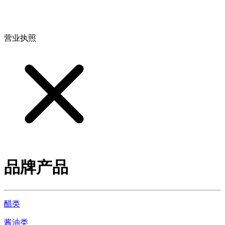
地址：江西省德安县高新技术产业园(宝塔工业园)高新路93号
营业执照
品牌产品
醋类
酱油类