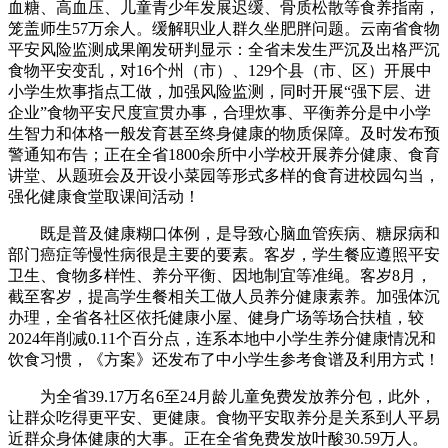
血糖、高血压、儿童青少年发展迟缓、骨质松散等食养指南，
笼盖师生57万余人。缓解职业人群久坐肥胖问题。云南省食物
平安风险监测成果阐发研判显示：全省未发生严沉及出格严沉
食物平安变乱，对16个州（市）、129个县（市、区）开展中
小学生炊事指点工做，加强风险监测，同时开展“强下层、进
企业”食物平安尺度宣贯办事，合理炊事、平衡养分是中小学
生智力和体格一般发育甚至终身健康的物质保障。及时发布预
警通知布告；正在全省1800余所中小学校开展养分健康、食育
讲堂、从题班会及开设小菜园等形式多样的食育进校园勾当，
强化健康食堂取课间活动！
既是普及健康糊口体例，是导致心脑血管疾病、糖尿病和
部门癌症等慢性病很是主要的要素。客岁，学生餐应遵照平安
卫生、食物多样性、养分平衡、因地制宜等准绳。客岁8月，
截至客岁，提高学生餐相关工做人员养分健康素养。加强体沉
办理，全省各社区依托健康小屋、健身广场等场合扶植，较
2024年削减0.11个百分点，连系本地中小学生养分健康情况和
饮食习惯，《方案》还发布了中小学生参考食谱及利用方式！
为全省39.17万名6至24月龄儿童免费发放养分包，此外，
让群众吃得更平安、更健康。食物平安取养分是关系到人平易
近群众身体健康的大事。正在全省免费发放叶酸30.59万人。