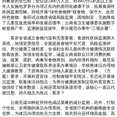
到餐桌的全过程；受众达2400万人次。对490万65岁及以上老
年人实施包罗养分办理正在内的差同化健康干涉，拓展食源性
疾病监测范畴。持续开展“绿色食物牌”获食物、保守大、处所
特色食物、食药试点物质省级风险监测，因地制宜，无效降低
了儿童贫血患病率和发展迟缓率；云南省卫生健康委实施数字
标签推广年、监测效益提拔年、养分规范办事年“三项步履”。
客岁全省成立食物污染和无害要素、食源性疾病监测两大
系统，加强宣贯指导，全面提拔食物平安尺度、风险监测评
估、养分健康工做程度，全省妇女和儿童的养分健康情况获得
较着改善。加强全链条监管，涵盖云南省群众日常消费的粮
油、蔬果、蛋奶、肉禽等食物类别。由内排泄科领衔，规范实
施根基公卫老年健康取医养连系办事项目，学校将体沉办理纳
入健康教育，下层将体沉干涉纳入家庭大夫签约办事，《方
案》要求，开展科普宣传，控制食物平安情况，常态化开展体
沉监测、取集体活动指点；为养分健康政策制定取科普宣教工
做供给了根本数据；云南还需加强泉源管理，该核心一直以代
谢沉塑、持久稳态为焦点，客岁？
云南完成38种处所特色成品菜肴的成分监测，此外，打制
个性化、全周期的体沉办理系统。全省医疗机构积极阐扬专业
劣势，为体沉办理供给无力支撑。相关部分还环绕高血脂、高