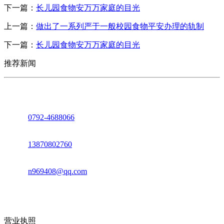
下一篇：
长儿园食物安万万家庭的目光
上一篇：
做出了一系列严于一般校园食物平安办理的轨制
下一篇：
长儿园食物安万万家庭的目光
推荐新闻
座机：
0792-4688066
电话：
13870802760
邮箱：
n969408@qq.com
地址：江西省德安县高新技术产业园(宝塔工业园)高新路93号
营业执照