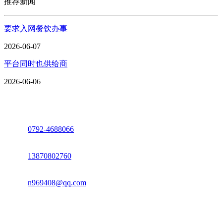
推荐新闻
要求入网餐饮办事
2026-06-07
平台同时也供给商
2026-06-06
座机：
0792-4688066
电话：
13870802760
邮箱：
n969408@qq.com
地址：江西省德安县高新技术产业园(宝塔工业园)高新路93号