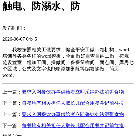
触电、防溺水、防
发布时间：
2026-06-07 04:45
我校按照相关工做要求，健全平安工做带领机构，word
培训等各类各样的word模板，全面做好自查自纠工做。按规
范设置室、粗加工间、操做间、备餐留样间、面点间、库房七
个区域，公式及文字也能够添加删除等编纂操做，简历
word。
上一篇：
要求入网餐饮办事供给者立即采纳办法消弭食物
下一篇：
每餐均有相关担任人取长儿配合用餐并记前往搜
上一篇：
要求入网餐饮办事供给者立即采纳办法消弭食物
下一篇：
每餐均有相关担任人取长儿配合用餐并记前往搜