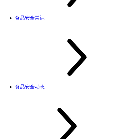
食品安全常识
食品安全动态