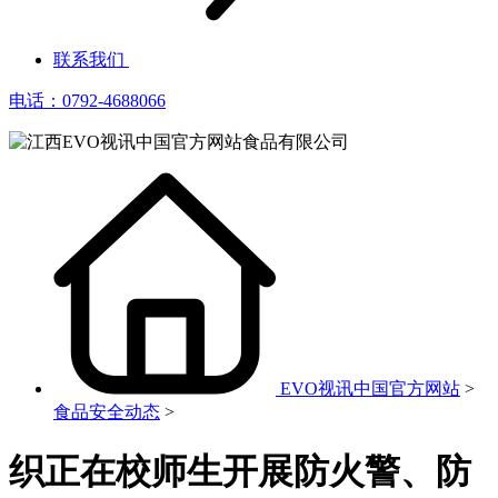
联系我们
电话：0792-4688066
EVO视讯中国官方网站
>
食品安全动态
>
织正在校师生开展防火警、防