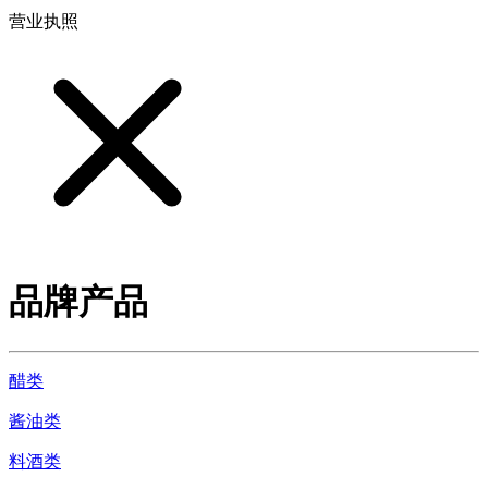
营业执照
品牌产品
醋类
酱油类
料酒类