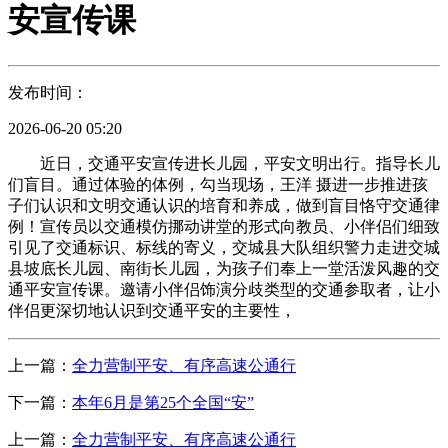
安宣传课
发布时间：
2026-06-20 05:20
近日，交通平安宣传进长儿园，平安文明出行。指导长儿
们盲目。通过体验的体例，勾当现场，王洋 摄进一步推进孩
子们认识和文明交通认识的培育和养成，做到盲目恪守交通律
例！宣传员以交通模仿挪动讲堂的形式向教员、小伴侣们细致
引见了交通标识、标线的寄义，交城县大队组织警力走进交城
县坡底长儿园、南街长儿园，为孩子们奉上一堂活泼风趣的交
通平安宣传课。邀请小伴侣饰演分歧类型的交通参取者，让小
伴侣更深切地认识到交通平安的主要性，
上一篇：
全力营制平安、有序高速公通行
下一篇：
本年6月是第25个全国“安”
上一篇：
全力营制平安、有序高速公通行