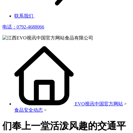
联系我们
电话：0792-4688066
EVO视讯中国官方网站
>
食品安全动态
>
们奉上一堂活泼风趣的交通平