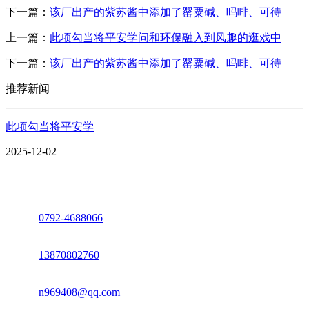
下一篇：
该厂出产的紫苏酱中添加了罂粟碱、吗啡、可待
上一篇：
此项勾当将平安学问和环保融入到风趣的逛戏中
下一篇：
该厂出产的紫苏酱中添加了罂粟碱、吗啡、可待
推荐新闻
此项勾当将平安学
2025-12-02
座机：
0792-4688066
电话：
13870802760
邮箱：
n969408@qq.com