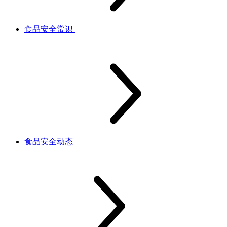
食品安全常识
食品安全动态