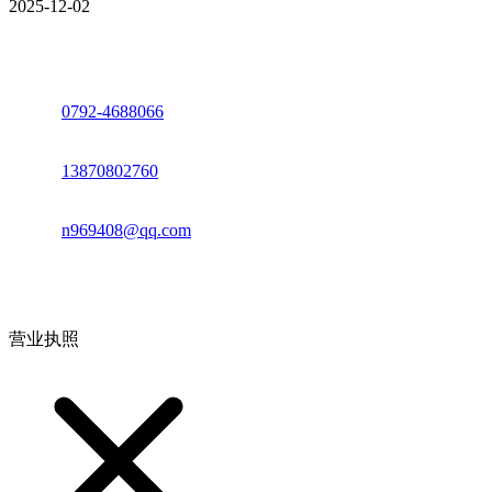
2025-12-02
座机：
0792-4688066
电话：
13870802760
邮箱：
n969408@qq.com
地址：江西省德安县高新技术产业园(宝塔工业园)高新路93号
营业执照