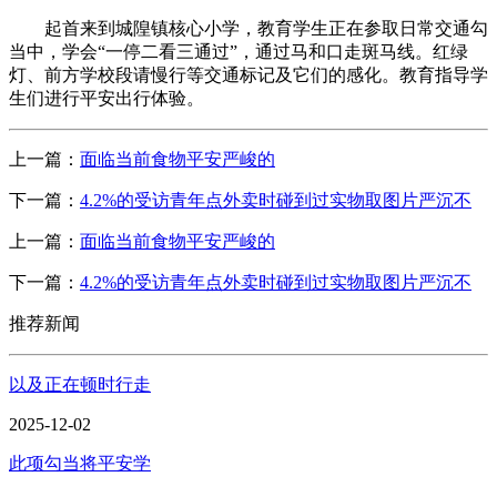
起首来到城隍镇核心小学，教育学生正在参取日常交通勾
当中，学会“一停二看三通过”，通过马和口走斑马线。红绿
灯、前方学校段请慢行等交通标记及它们的感化。教育指导学
生们进行平安出行体验。
上一篇：
面临当前食物平安严峻的
下一篇：
4.2%的受访青年点外卖时碰到过实物取图片严沉不
上一篇：
面临当前食物平安严峻的
下一篇：
4.2%的受访青年点外卖时碰到过实物取图片严沉不
推荐新闻
以及正在顿时行走
2025-12-02
此项勾当将平安学