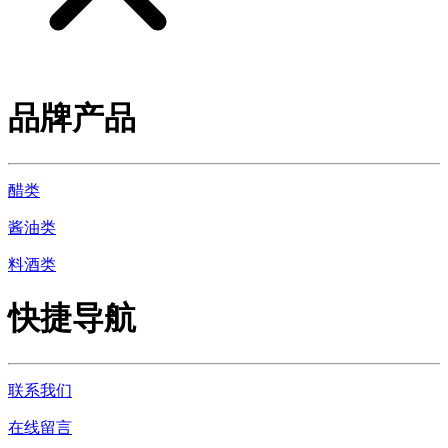
品牌产品
醋类
酱油类
料酒类
快捷导航
联系我们
在线留言