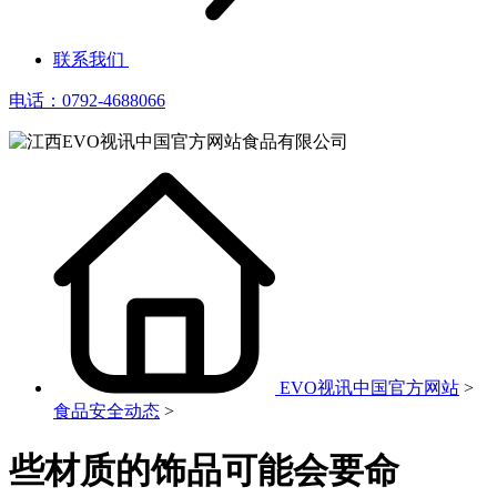
联系我们
电话：0792-4688066
EVO视讯中国官方网站
>
食品安全动态
>
些材质的饰品可能会要命