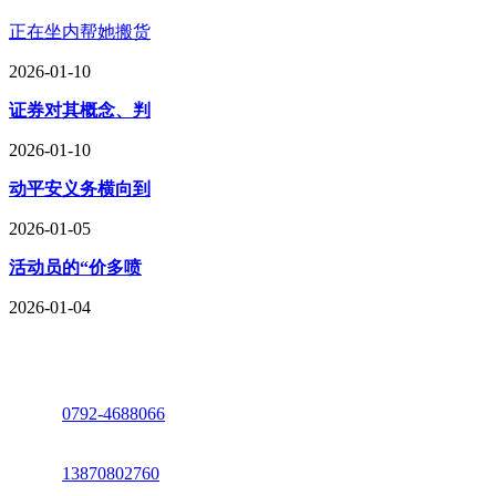
正在坐内帮她搬货
2026-01-10
证券对其概念、判
2026-01-10
动平安义务横向到
2026-01-05
活动员的“价多喷
2026-01-04
座机：
0792-4688066
电话：
13870802760