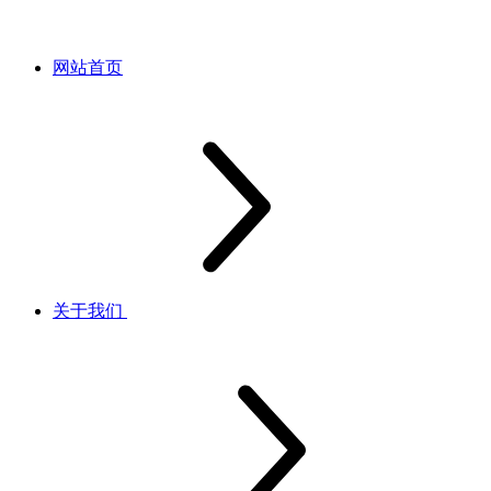
网站首页
关于我们