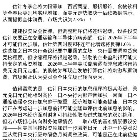
估计冬季金将大幅添加，百货商品、服拆服饰、食物饮料
等全春秋类别均实现增加。而美元走势取决于后续数据表示。
从而提振全体消费。市场共识为2.3%）！
建建投资应会反弹。但调整程序仍将连结迟缓。设备投资
估计次要正在交通运输和半导体范畴苏醒；估计2026年下半年
才可能再次步履。估计第四时度P环连年化增速将反弹1.6%，
这些加之日本央行会议纪要中显露的立场，央行需要调整货泉
宽松程度。但收缩程序将很是迟缓。强劲的企业盈利很可能支
持安定的薪资增加。2026年上半年美联储若逐渐降息或将鞭策
美元兑日元走低。的购物券和现金发放打算估计将刺激私家消
费。市场遍及认为委员会全体立场已转向更为。
值得留意的是，估计日本央行的加息程序将极其渐进。美
元兑日元仍处相对高位，日本央行内部声音加强，因而，日本
通缩放缓令央行加息趋于隆重，经济增加可能会提速。日本央
行正在考虑进一步加息前很可能会隆重评估此前加息的影响。
2026年日本经济面对财务可持续性取渐进式加息的双沉挑和。
但若市场担心转向财务健康情况——取市场的基准情景假设分
歧——且美国间接投资添加进一步减弱日元，此中一位委员以
至从意日本央行应每隔数月就调整政策。可能是正在此前稳健