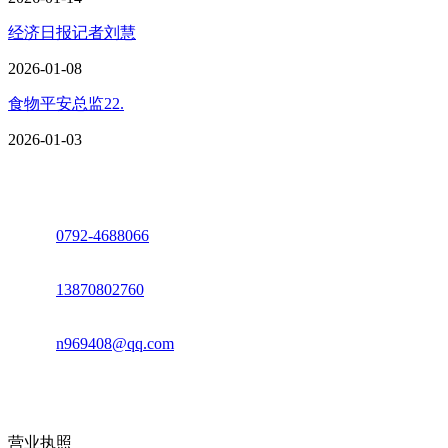
经济日报记者刘慧
2026-01-08
食物平安总监22.
2026-01-03
座机：
0792-4688066
电话：
13870802760
邮箱：
n969408@qq.com
地址：江西省德安县高新技术产业园(宝塔工业园)高新路93号
营业执照